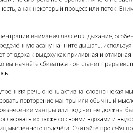
ность, а как некоторый процесс или поток. Вн
нцентрации внимания является дыхание, особе
пределённую асану начните дышать, используя 
 от вдоха к выдоху как приливная и отливная м
ько вы начнёте сбиваться - он станет прерыви
ось.
утренняя речь очень активна, словно некая мы
льзовать повторение мантры или обычный мысл
роизнесение мантры или подсчёт не должны бы
согласовать их также со своими вдохами и выд
иц мысленного подсчёта. Считайте про себя пр