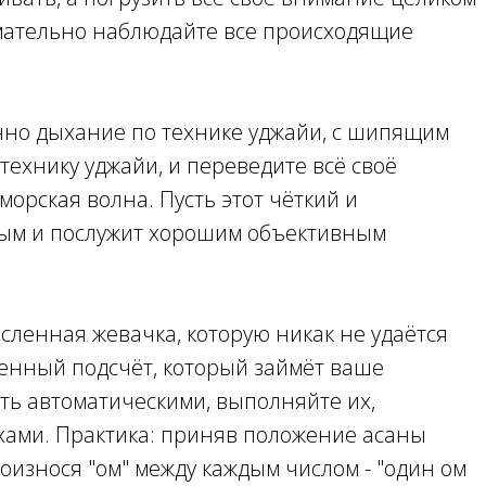
имательно наблюдайте все происходящие
нно дыхание по технике уджайи, с шипящим
технику уджайи, и переведите всё своё
орская волна. Пусть этот чёткий и
стым и послужит хорошим объективным
сленная жевачка, которую никак не удаётся
енный подсчёт, который займёт ваше
ть автоматическими, выполняйте их,
охами. Практика: приняв положение асаны
оизнося "ом" между каждым числом - "один ом