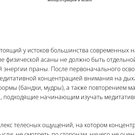
стоящий у истоков большинства современных на
е физической асаны не должно быть отдельной 
ой энергии праны. После первоначального осв
едитативной концентрацией внимания на дыха
формы (бандхи, мудры), а также повторением м
и, подходящие начинающим изучать медитативн
лекс телесных ощущений, на котором концентр
мысли, не смотреть по сторонам, ничего не оце