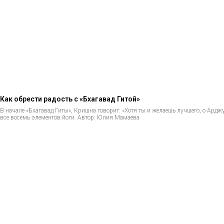
Как обрести радость с «Бхагавад Гитой»
В начале «Бхагавад Гиты», Кришна говорит: «Хотя ты и желаешь лучшего, о Арджу
все восемь элементов йоги. Автор: Юлия Мамаева