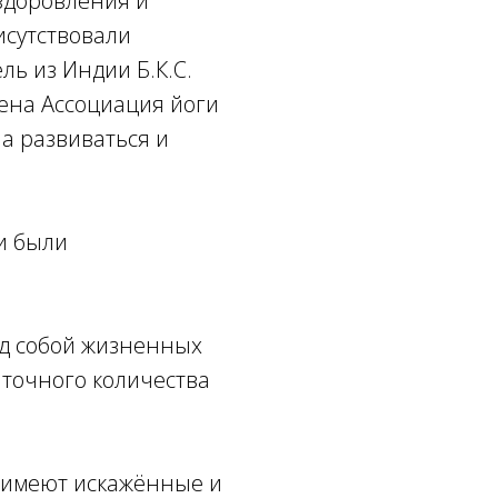
здоровления и
исутствовали
ль из Индии Б.К.С.
ена Ассоциация йоги
ла развиваться и
и были
од собой жизненных
аточного количества
 имеют искажённые и