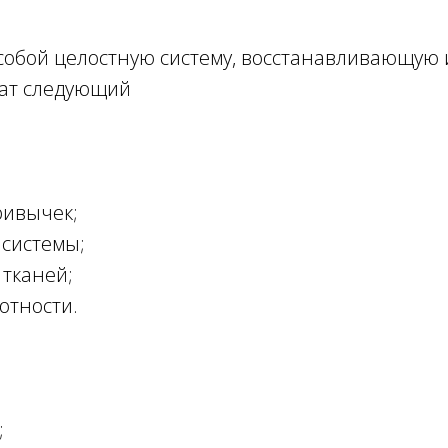
собой целостную систему, восстанавливающую 
тат следующий
ривычек;
 системы;
 тканей;
отности.
;