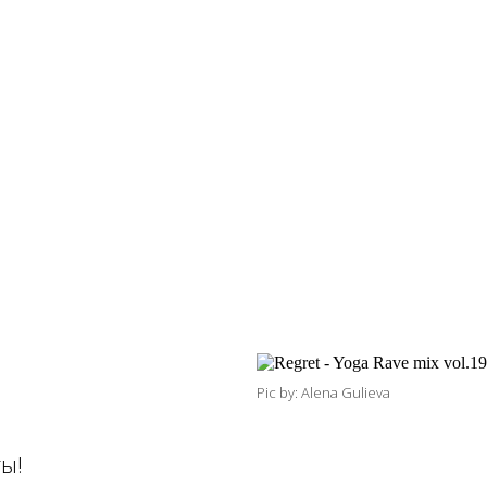
Pic by: Alena Gulieva
ы!