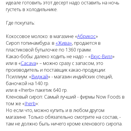
идеале готовить этот десерт надо оставить на ночь
густеть в холодильнике.
Где покупать:
Кокосовое молоко: в магазине «
Абрикос
»
Сироп топинамбура: в
«Жива»
, продается в
пластиковой бутылочке по 1360 грамм.
Какао-бобы: далеко ходить не надо – «
Вкус-Вилл
»
или в «
Cacava
» – можно сразу с запасом, это
производитель и поставщик какао-продукции:
Псиллиум: «
Виджай
» - магазин индийских специй,
баночкой на 140 гр.
или в «Iherb» пакетик 640 гр.
Кленовый сироп: Самый лучший - фирмы Now Foods в
том же «
Iherb
»:
Но если что, можно купить и в любом другом
магазине. Только обязательно смотрите на состав, -
там не должно быть ничего кроме кленового сиропа.