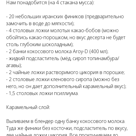
Нам понадобится (на 4 стакана мусса):
- 20 небольших иранских фиников (предварительно
замочить в воде до мягкости);
- 4 столовых ложки молотых какао-бобов (можно
обойтись какао-порошком, но вкус десерта не будет
столь глубоким шоколадным);
- 2 банки кокосового молока Aroy-D (400 мл);
- жидкий подсластитель (мёд, сироп топинамбура/
агавы);
- 2 чайные ложки растворимого цикория в порошке;
- 2 столовые ложки кленового сиропа (можно без
него, но он дает дополнительный карамельный вкус);
- 1,5 столовых ложки псиллиума.
Карамельный слой:
Выливаем в блендер одну банку кокосового молока.
Туда же финики без косточки, подсластитель по вкусу,
две чайные ложки цикория. Все прокручиваем до