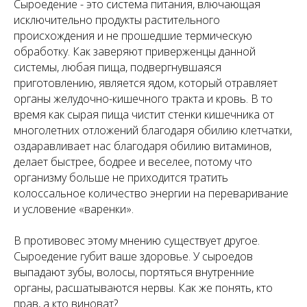
Сыроедение - это система питания, влючающая
исключительно продукты растительного
происхождения и не прошедшие термическую
обработку. Как заверяют приверженцы данной
системы, любая пища, подвергнувшаяся
приготовлению, является ядом, который отравляет
органы желудочно-кишечного тракта и кровь. В то
время как сырая пища чистит стенки кишечника от
многолетних отложений благодаря обилию клетчатки,
оздаравливает нас благодаря обилию витаминов,
делает быстрее, бодрее и веселее, потому что
организму больше не приходится тратить
колоссальное количество энергии на переваривание
и условение «варенки».
В противовес этому мнению существует другое.
Сыроедение губит ваше здоровье. У сыроедов
выпадают зубы, волосы, портяться внутренние
органы, расшатываются нервы. Как же понять, кто
прав, а кто виноват?