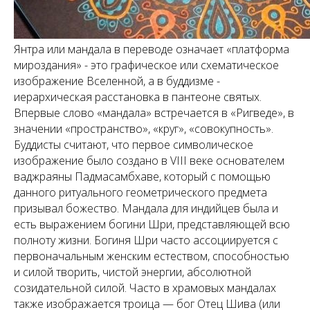
Янтра или мандала в переводе означает «платформа
мироздания» - это графическое или схематическое
изображение Вселенной, а в буддизме -
иерархическая расстановка в пантеоне святых.
Впервые слово «мандала» встречается в «Ригведе», в
значении «пространство», «круг», «совокупность».
Буддисты считают, что первое символическое
изображение было создано в VIII веке основателем
ваджраяны Падмасамбхаве, который с помощью
данного ритуального геометрического предмета
призывал божество. Мандала для индийцев была и
есть выражением богини Шри, представляющей всю
полноту жизни. Богиня Шри часто ассоциируется с
первоначальным женским естеством, способностью
и силой творить, чистой энергии, абсолютной
созидательной силой. Часто в храмовых мандалах
также изображается троица — бог Отец Шива (или