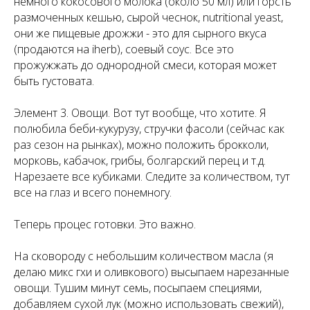
немного кокосового молока (около 50 мл) или горсть
размоченных кешью, сырой чеснок, nutritional yeast,
они же пищевые дрожжи - это для сырного вкуса
(продаются на iherb), соевый соус. Все это
прожужжать до однородной смеси, которая может
быть густовата.
Элемент 3. Овощи. Вот тут вообще, что хотите. Я
полюбила беби-кукурузу, стручки фасоли (сейчас как
раз сезон на рынках), можно положить брокколи,
морковь, кабачок, грибы, болгарский перец и т.д.
Нарезаете все кубиками. Следите за количеством, тут
все на глаз и всего понемногу.
Теперь процес готовки. Это важно.
На сковороду с небольшим количеством масла (я
делаю микс гхи и оливкового) высыпаем нарезанные
овощи. Тушим минут семь, посыпаем специями,
добавляем сухой лук (можно использовать свежий),