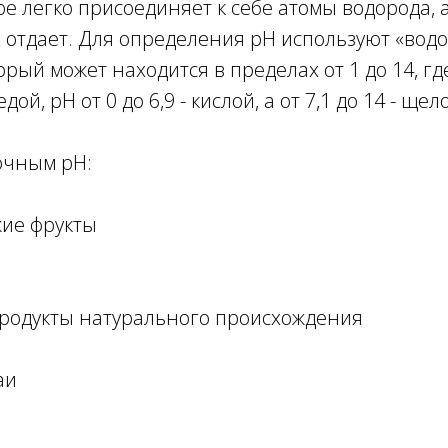
ое легко присоединяет к себе атомы водорода, а
х отдает. Для определения pH используют «во
орый может находится в пределах от 1 до 14, гд
ой, pH от 0 до 6,9 - кислой, а от 7,1 до 14 - ще
очным pH:
жие фрукты
родукты натурального происхождения
аи