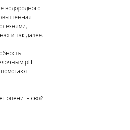
ее водородного
 Повышенная
болезнями,
ах и так далее.
обность
щелочным pH
, помогают
ет оценить свой