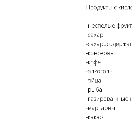
Продукты с кис
-неспелые фрук
-сахар
-сахаросодержа
-консервы
-кофе
-алкоголь
-яйца
-рыба
-газированные 
-маргарин
-какао