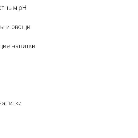
лотным pH
ты и овощи
щие напитки
напитки