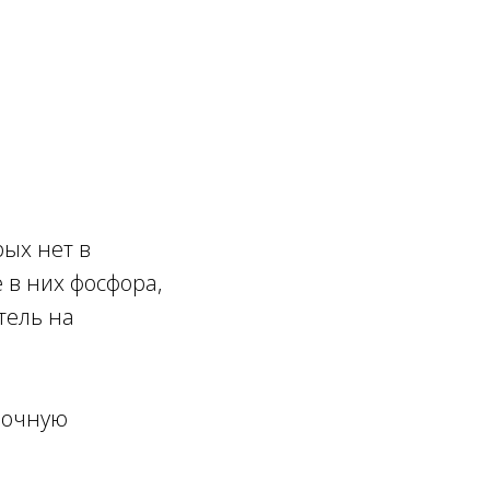
рых нет в
 в них фосфора,
тель на
елочную