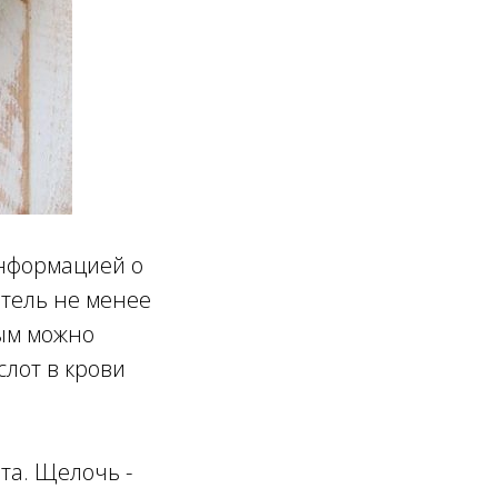
Информацией о
атель не менее
рым можно
слот в крови
ота. Щелочь -