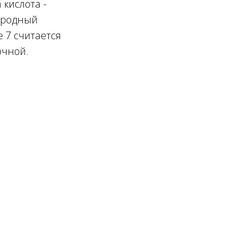
 кислота -
дородный
е 7 считается
лочной.