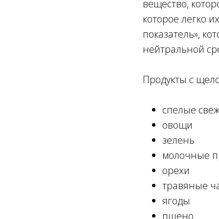
вещество, котор
которое легко и
показатель», кот
нейтральной сред
Продукты с щел
спелые све
овощи
зелень
молочные п
орехи
травяные ч
ягоды
пшено