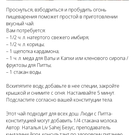
Проснуться, взбодриться и пробудить огонь
пищеварения поможет простой в приготовлении
вкусный чай.
Вам потребуется:
– 1/2 ч. л. натертого свежего имбиря;
– 1/2 ч. л. корицы;
– 1 щепотка кардамона;
– 1 ч. л. меда для Ваты и Капхи или кленового сиропа /
фруктозы для Питты;
– 1 стакан воды.
Вскипятите воду, добавьте в нее специи, закройте
крышкой и снимите с огня. Настаивайте 5 минут.
Подсластите согласно вашей конституции тела.
Этот чай подходит для всех дош. Люди с Питта-
конституцией могут добавить 1/4 стакана молока.
Автор: Наталья Liv Sahej Безус, преподаватель
кундалини йоги, консультант по здоровому питанию